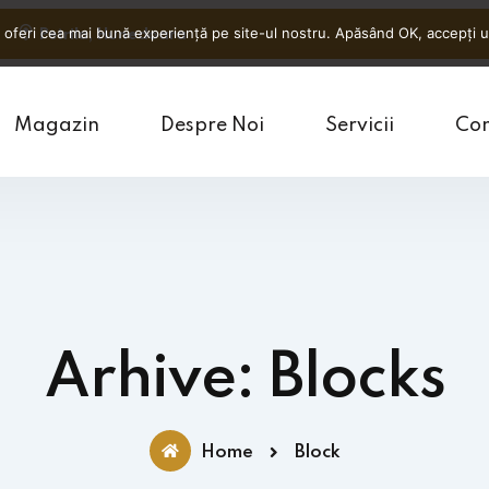
 oferi cea mai bună experiență pe site-ul nostru. Apăsând OK, accepți uti
Petrila, Hunedoara
Magazin
Despre Noi
Servicii
Con
Arhive: Blocks
Home
Block