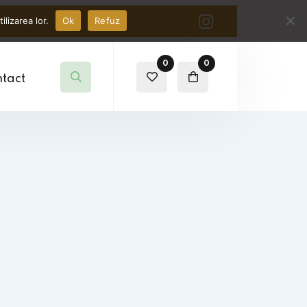
lizarea lor.
Ok
Refuz
0
0
tact