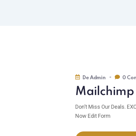
-
De
Admin
0 Com
Mailchimp 
Don’t Miss Our Deals. E
Now Edit Form