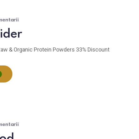
entarii
ider
aw & Organic Protein Powders 33% Discount
entarii
ood