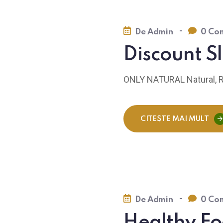
-
De
Admin
0 Com
Discount Sl
ONLY NATURAL Natural, R
CITEȘTE MAI MULT
-
De
Admin
0 Com
Healthy F