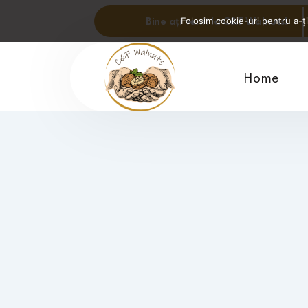
Folosim cookie-uri pentru a-ți
Bine ați venit la C&F Walnuts!
Home