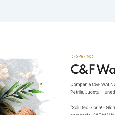
DESPRE NOI
C&F Wa
Compania C&F WALNUTS 
Petrila, Județul Huned
"Soli Deo Gloria! - Gl