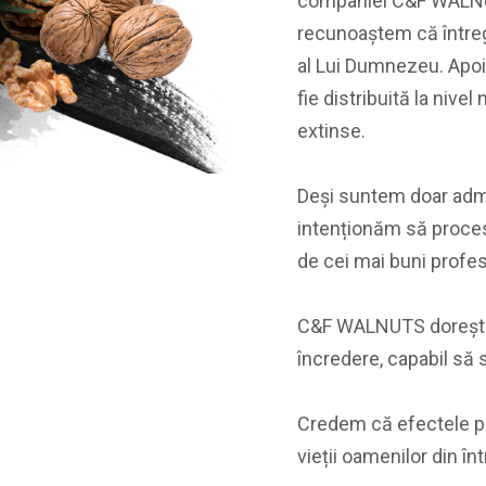
companiei C&F WALNUT
recunoaștem că întreg
al Lui Dumnezeu. Apoi
fie distribuită la nivel
extinse.
Deși suntem doar admin
intenționăm să procesă
de cei mai buni profes
C&F WALNUTS dorește s
încredere, capabil să s
Credem că efectele pr
vieții oamenilor din î