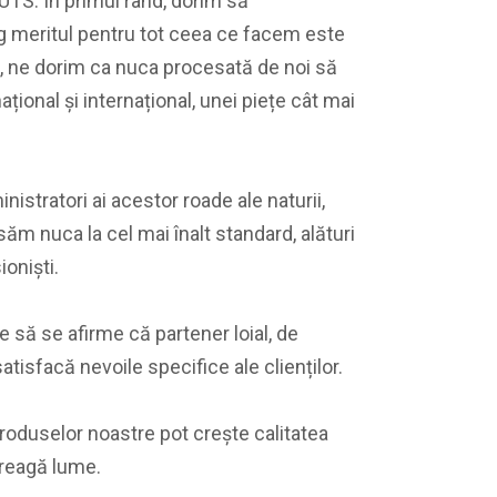
S. În primul rând, dorim să
 meritul pentru tot ceea ce facem este
, ne dorim ca nuca procesată de noi să
 național și internațional, unei piețe cât mai
istratori ai acestor roade ale naturii,
m nuca la cel mai înalt standard, alături
ioniști.
ă se afirme că partener loial, de
atisfacă nevoile specifice ale clienților.
oduselor noastre pot crește calitatea
ntreagă lume.