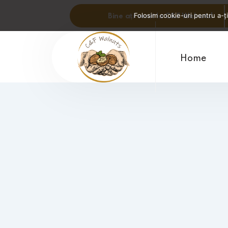
Folosim cookie-uri pentru a-ți
Bine ați venit la C&F Walnuts!
Home