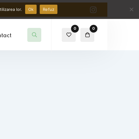
lizarea lor.
Ok
Refuz
0
0
tact