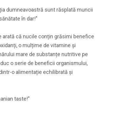
cția dumneavoastră sunt răsplată muncii
sănătate în dar!"
te arată că nucile conțin grăsimi benefice
xidanți, o mulțime de vitamine și
mărului mare de substanțe nutritive pe
aduc o serie de beneficii organismului,
intr-o alimentație echilibrată și
anian taste!"