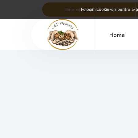
Folosim cookie-uri pentru a-ți
Bine ați venit la C&F Walnuts!
Home