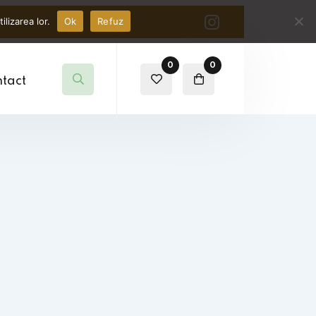
lizarea lor.
Ok
Refuz
0
0
tact